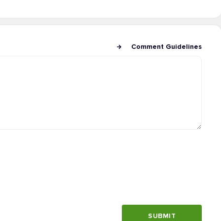
Comment Guidelines
SUBMIT