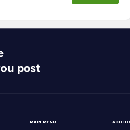
e
you post
MAIN MENU
ADDITI