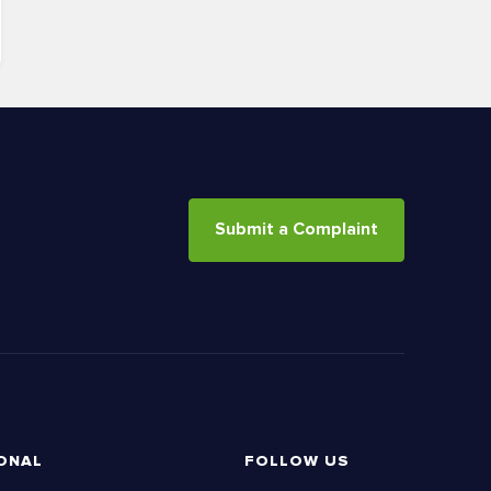
Submit a Complaint
ONAL
FOLLOW US