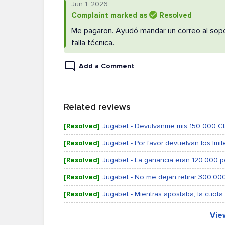
Jun 1, 2026
Complaint marked as
Resolved
Me pagaron. Ayudó mandar un correo al sopor
falla técnica.
Add a Comment
Related reviews
[Resolved]
Jugabet - Devulvanme mis 150 000 CLP
[Resolved]
Jugabet - Por favor devuelvan los lmit
[Resolved]
Jugabet - La ganancia eran 120.000 pe
[Resolved]
Jugabet - No me dejan retirar 300.00
[Resolved]
Jugabet - Mientras apostaba, la cuota 
Vie