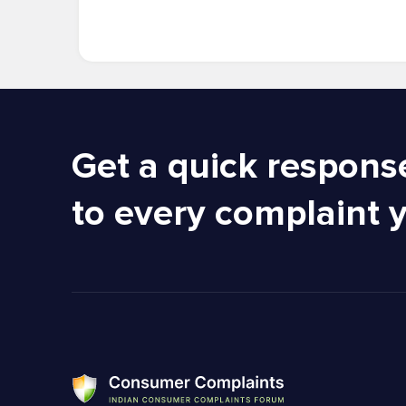
Get a quick respons
to every complaint 